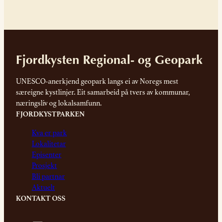
Fjordkysten Regional- og Geopark
UNESCO-anerkjend geopark langs ei av Noregs mest
særeigne kystlinjer. Eit samarbeid på tvers av kommunar,
næringsliv og lokalsamfunn.
FJORDKYSTPARKEN
Kva er park
Lokalitetar
Episenter
Prosjekt
Bli partnar
Aktuelt
KONTAKT OSS