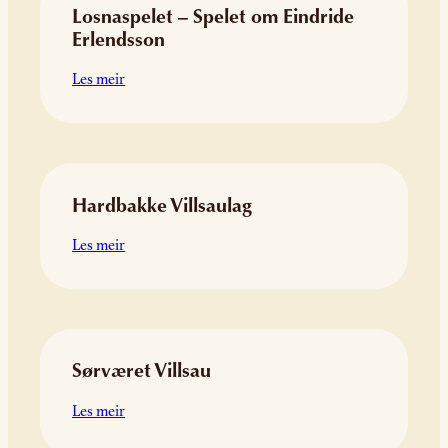
Losnaspelet – Spelet om Eindride
Erlendsson
:
Les meir
Losnaspelet
–
Spelet
om
Eindride
Hardbakke Villsaulag
Erlendsson
:
Les meir
Hardbakke
Villsaulag
Sørværet Villsau
:
Les meir
Sørværet