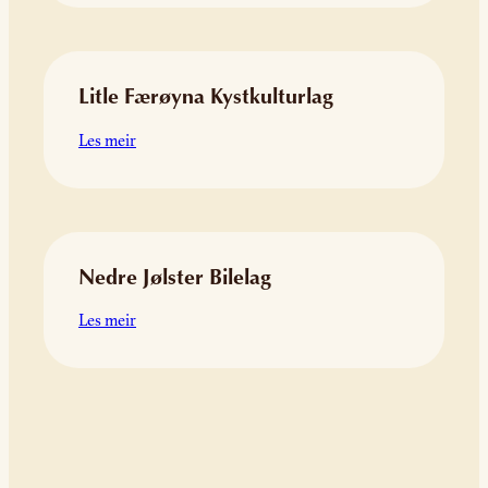
Villsau
Litle Færøyna Kystkulturlag
:
Les meir
Litle
Færøyna
Kystkulturlag
Nedre Jølster Bilelag
:
Les meir
Nedre
Jølster
Bilelag