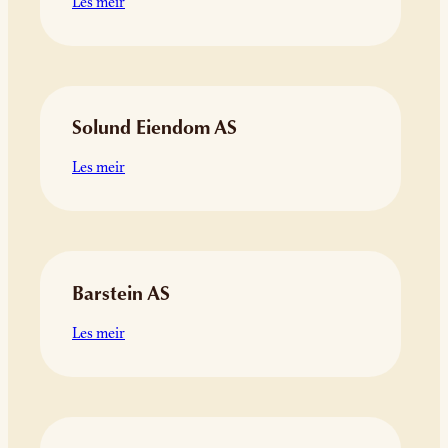
:
Les meir
Bergen
Arkitekthøgskole
Solund Eiendom AS
:
Les meir
Solund
Eiendom
AS
Barstein AS
:
Les meir
Barstein
AS