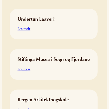
AS
Undertun Laaveri
:
Les meir
Undertun
Laaveri
Stiftinga Musea i Sogn og Fjordane
:
Les meir
Stiftinga
Musea
i
Sogn
og
Bergen Arkitekthøgskole
Fjordane