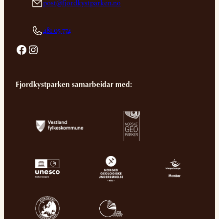
post@fjordkystparken.no
481 05 774
Facebook
Instagram
Fjordkystparken samarbeidar med: