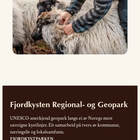
Fjordkysten Regional- og Geopark
UNESCO-anerkjend geopark langs ei av Noregs mest
særeigne kystlinjer. Eit samarbeid på tvers av kommunar,
næringsliv og lokalsamfunn.
FJORDKYSTPARKEN