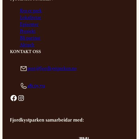
Kva er park
Lokalitetar
Episenter
Prosjekt
Bli partnar
Aktuelt
KONTAKT OSS
post@fjordkystparken.no
481 05 774
Facebook
Instagram
Fjordkystparken samarbeidar med: