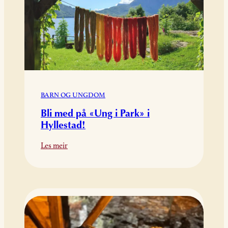
2025
BARN OG UNGDOM
Bli med på «Ung i Park» i
Hyllestad!
:
Les meir
Bli
med
på
«Ung
i
Park»
i