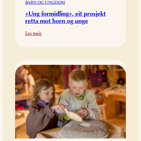
BARN OG UNGDOM
«Ung formidling», eit prosjekt
retta mot born og unge
:
Les meir
«Ung
formidling»,
eit
prosjekt
retta
mot
born
og
unge