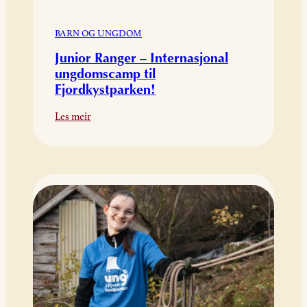
BARN OG UNGDOM
Junior Ranger – Internasjonal
ungdomscamp til
Fjordkystparken!
:
Les meir
Junior
Ranger
–
Internasjonal
ungdomscamp
til
Fjordkystparken!