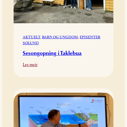
AKTUELT
, 
BARN OG UNGDOM
, 
EPISENTER
SOLUND
Sesongopning i Taklebua
:
Les meir
Sesongopning
i
Taklebua