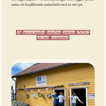
same: eit forpliktande samarbeid om å ta vare på.
Alle
Barn og ungdom
Samarbeid
Episenter
UNESCO
Lær meir
Arrangement