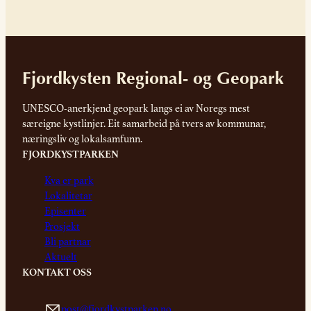
Fjordkysten Regional- og Geopark
UNESCO-anerkjend geopark langs ei av Noregs mest
særeigne kystlinjer. Eit samarbeid på tvers av kommunar,
næringsliv og lokalsamfunn.
FJORDKYSTPARKEN
Kva er park
Lokalitetar
Episenter
Prosjekt
Bli partnar
Aktuelt
KONTAKT OSS
post@fjordkystparken.no