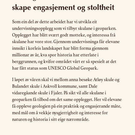
skape engasjement og stoltheit
Som ein del av dette arbeidet har vi utvikla eit
undervisningsopplegg som vi tilbyr skulane i geoparken.
Opplegget har blitt svært godt motteke, og interessa frå
skulane har vore stor. Gjennom undervisninga får elevane
innsikt i korleis landskapet har blitt forma gjennom
millionar av år, kva spor historia har etterlate i
berggrunnen, og kvifor området vårt er så spesielt at det
har fått status som UNESCO Global Geopark.
I løpet av våren skal vi mellom anna besøke Atløy skule og
Bulandet skule i Askvoll kommune, samt Dale
vidaregåande skule i Fjaler. På sikt vil alle skulane i
geoparken få tilbod om det same opplegget. Her vil elevane
få oppleve geologien på ein praktisk og engasjerande måte,
med mål om å vekkje nysgjerrigheit og interesse for
naturen og historia i sitt eige nærområde.