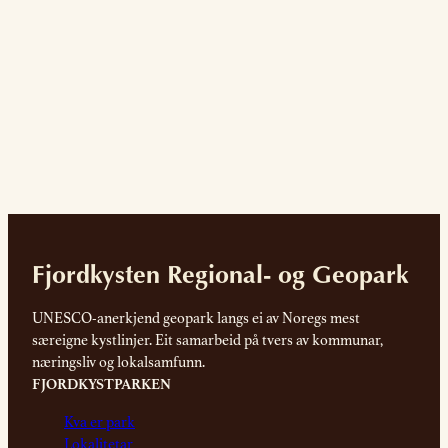
Fjordkysten Regional- og Geopark
UNESCO-anerkjend geopark langs ei av Noregs mest
særeigne kystlinjer. Eit samarbeid på tvers av kommunar,
næringsliv og lokalsamfunn.
FJORDKYSTPARKEN
Kva er park
Lokalitetar