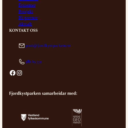
Episenter
Prosjekt
Bli partnar
Aktuelt
KONTAKT OSS
post@fjordkystparken.no
481 05 774
Facebook
Instagram
Fjordkystparken samarbeidar med: