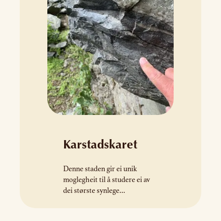
Karstadskaret
Denne staden gir ei unik
moglegheit til å studere ei av
dei største synlege
lausrivingssonene i verda.
Konglomerata og mylonittane