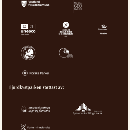
Fjordkystparken støttast av: