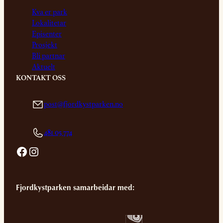
konglomeratet finn…
Kva er park
Lokalitetar
Episenter
Prosjekt
Bli partnar
Aktuelt
KONTAKT OSS
post@fjordkystparken.no
481 05 774
Facebook
Instagram
Fjordkystparken samarbeidar med: