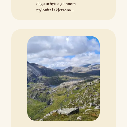
dagsturhytte, gjennom
mylonitt i skjersona
(Nordfjord-Sogn
lausrivingssona) og opp til
Dalsfjord-forkastinga.
Området ved hytta byr på ei
særleg god utsikt mot
Litlehesten og sørover mot
landskapet i Hyllestad. Det er
tydeleg korleis dei skiferrike
mylonittane i lausrivingsplanet
er meir utsette for erosjon enn
konglomerata, noko som
skaper bratte…