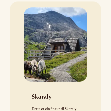
under forkastinga blir gradvis
omdanna til fint knuste
bergartar inne i
lausrivingssona. Samstundes
finst det ei tydeleg grense mot
dei devonske konglomerata
som ligg over forkastingsflata.
Periodar med
forkastingsaktivitet er
dokumenterte gjennom svarte,
finkorna bergartar…
Skaraly
Dette er ein fin tur til Skaraly