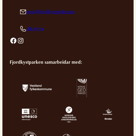
post@fjordkystparken.no
481 05 774
Facebook
Instagram
Fjordkystparken samarbeidar med: