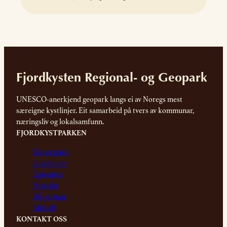
til Frankrike i regi av Erasmus
+ for å lære om korleis ein av
dei eldste regionalparkane i
Europa jobbar med
bygningsvern og
tradisjonshandverk.
Fjordkysten Regional- og Geopark
UNESCO-anerkjend geopark langs ei av Noregs mest
særeigne kystlinjer. Eit samarbeid på tvers av kommunar,
næringsliv og lokalsamfunn.
FJORDKYSTPARKEN
Kva er park
Lokalitetar
Episenter
Prosjekt
Bli partnar
Aktuelt
KONTAKT OSS