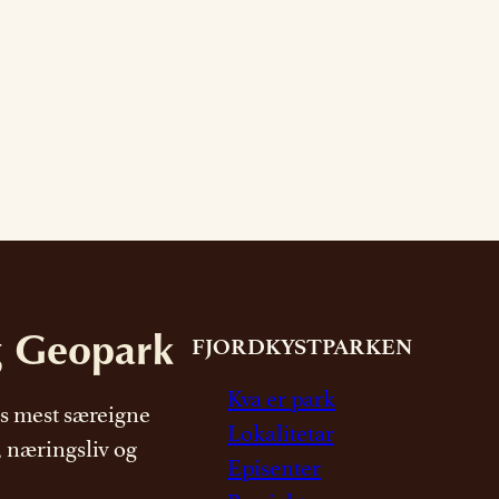
g Geopark
FJORDKYSTPARKEN
Kva er park
s mest særeigne
Lokalitetar
, næringsliv og
Episenter