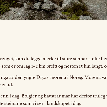
nget, kan du legge merke til store steinar – ofte flei
 som er om lag 1–2 km breitt og nesten 15 km langt, o
nga av den yngre Dryas-morena i Noreg. Morena vart av
ei tid.
enn i dag. Bølgjer og havstraumar har derfor truleg v
e steinane som vi ser i landskapet i dag.