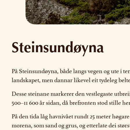
Steinsundøyna
På Steinsundøyna, både langs vegen og ute i terre
landskapet, men dannar likevel eit tydeleg belte
Desse steinane markerer den vestlegaste utbreii
500–11 600 år sidan, då brefronten stod stille her 
På den tida låg havnivået rundt 25 meter høgare 
morena, som sand og grus, og etterlate dei størst