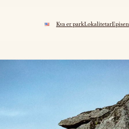
Kva er park
Lokalitetar
Episen