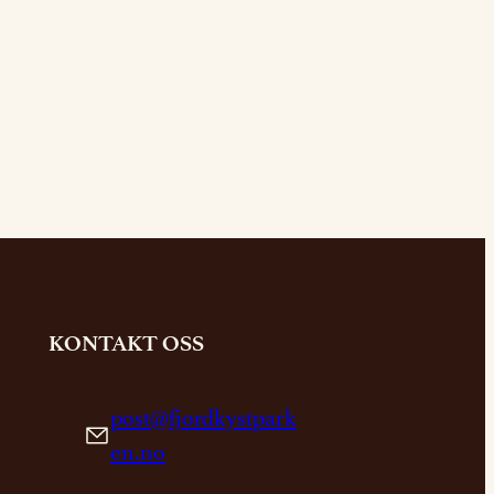
KONTAKT OSS
post@fjordkystpark
en.no