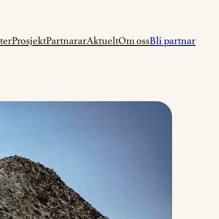
ter
Prosjekt
Partnarar
Aktuelt
Om oss
Bli partnar