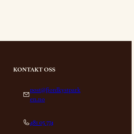
KONTAKT OSS
post@fjordkystpark
en.no
481 05 774