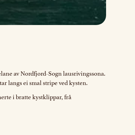
delane av Nordfjord-Sogn lausrivingssona.
ar langs ei smal stripe ved kysten.
rte i bratte kystklippar, frå