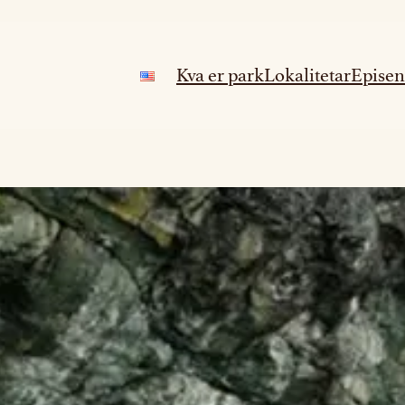
Kva er park
Lokalitetar
Episen