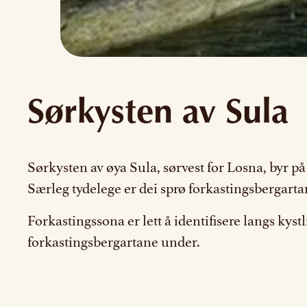
Sørkysten av Sula
Sørkysten av øya Sula, sørvest for Losna, byr p
Særleg tydelege er dei sprø forkastingsbergartan
Forkastingssona er lett å identifisere langs kys
forkastingsbergartane under.