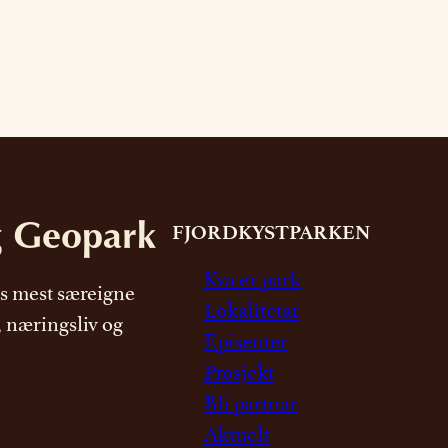
g Geopark
FJORDKYSTPARKEN
Kva er park
s mest særeigne
Lokalitetar
, næringsliv og
Episenter
Prosjekt
Bli partnar
Aktuelt