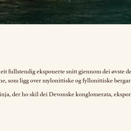
å eit fullstendig eksponerte snitt gjennom dei øvste 
e, som ligg over mylonittiske og fyllonittiske bergart
tlinja, der ho skil dei Devonske konglomerata, ekspone