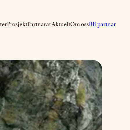
ter
Prosjekt
Partnarar
Aktuelt
Om oss
Bli partnar