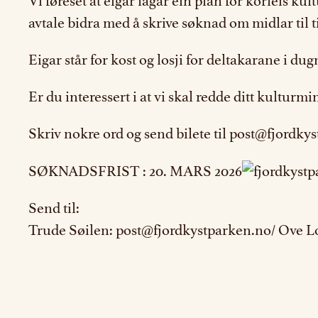
Vi føreset at eigar lagar ein plan for korleis ku
avtale bidra med å skrive søknad om midlar til t
Eigar står for kost og losji for deltakarane i du
Er du interessert i at vi skal redde ditt kultu
Skriv nokre ord og send bilete til post@fjordky
SØKNADSFRIST : 20. MARS 2026
Send til:
Trude Søilen: post@fjordkystparken.no/ Ove L