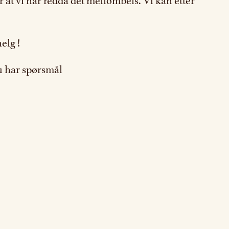
er at vi har redda det mellombels. Vi kan etter
elg !
du har spørsmål