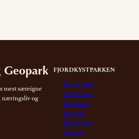
g Geopark
FJORDKYSTPARKEN
Kva er park
s mest særeigne
Lokalitetar
, næringsliv og
Episenter
Prosjekt
Bli partnar
Aktuelt