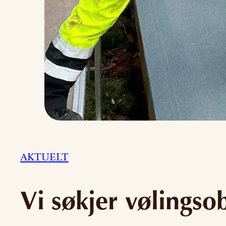
AKTUELT
Vi søkjer vølingso