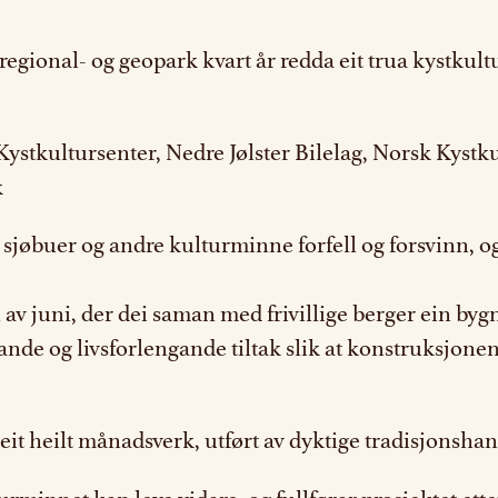
regional- og geopark kvart år redda eit trua kystkult
Kystkultursenter, Nedre Jølster Bilelag, Norsk Kys
k
 sjøbuer og andre kulturminne forfell og forsvinn, og
 av juni, der dei saman med frivillige berger ein byg
 og livsforlengande tiltak slik at konstruksjonen i
it heilt månadsverk, utført av dyktige tradisjonsha