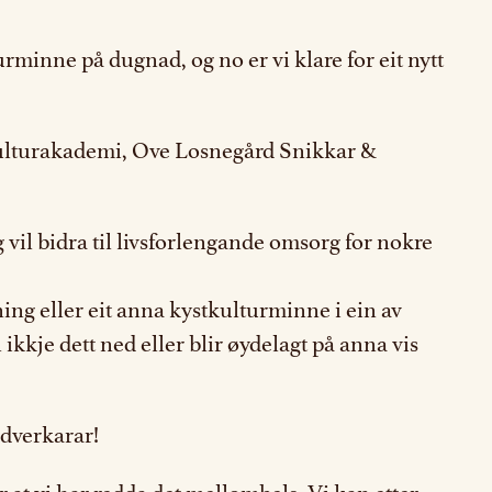
urminne på dugnad, og no er vi klare for eit nytt
tkulturakademi, Ove Losnegård Snikkar &
 vil bidra til livsforlengande omsorg for nokre
ning eller eit anna kystkulturminne i ein av
kkje dett ned eller blir øydelagt på anna vis
ndverkarar!