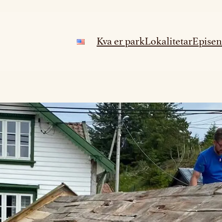
Kva er park
Lokalitetar
Episen