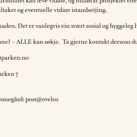
lturminnet kan leve vidare, og fullførar prosjektet ett
iltaket og eventuelle vidare istandsetjing.
gnaden. Det er vanlegvis ein svært sosial og hyggeleg h
rminne? – ALLE kan søkje. Ta gjerne kontakt dersom 
stparken.no
osnegård: post@ovelos