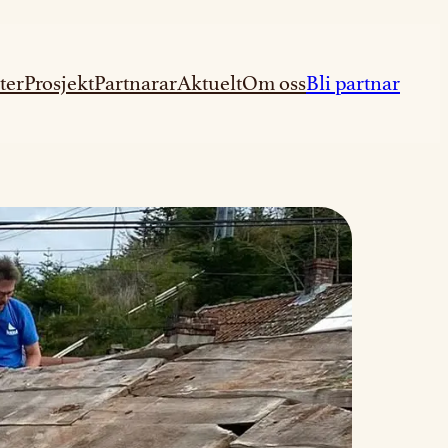
ter
Prosjekt
Partnarar
Aktuelt
Om oss
Bli partnar