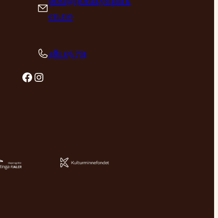
post@fjordkystpark
en.no
481 05 774
Facebook
Instagram