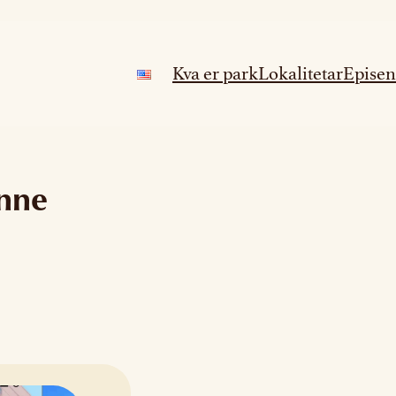
Kva er park
Lokalitetar
Episen
nne