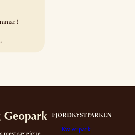
ommar !
m. Kom
 av
r frå
g Geopark
FJORDKYSTPARKEN
Kva er park
s mest særeigne