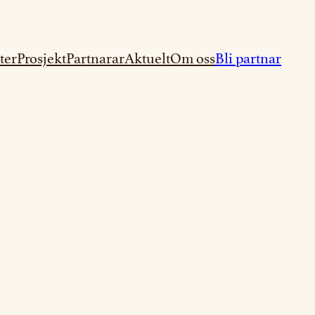
ter
Prosjekt
Partnarar
Aktuelt
Om oss
Bli partnar