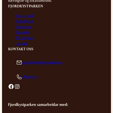
næringsliv og lokalsamfunn.
FJORDKYSTPARKEN
Kva er park
Lokalitetar
Episenter
Prosjekt
Bli partnar
Aktuelt
KONTAKT OSS
post@fjordkystparken.no
481 05 774
Facebook
Instagram
Fjordkystparken samarbeidar med: