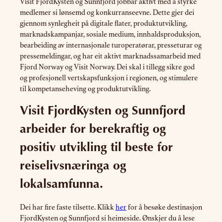
Visit FjordKysten og Sunnfjord jobbar aktivt med å styrke
medlemer si lønsemd og konkurranseevne. Dette gjer dei
gjennom synlegheit på digitale flater, produktutvikling,
marknadskampanjar, sosiale medium, innhaldsproduksjon,
bearbeiding av internasjonale turoperatørar, presseturar og
pressemeldingar, og har eit aktivt marknadssamarbeid med
Fjord Norway og Visit Norway. Dei skal i tillegg sikre god
og profesjonell vertskapsfunksjon i regionen, og stimulere
til kompetanseheving og produktutvikling.
Visit FjordKysten og Sunnfjord
arbeider for berekraftig og
positiv utvikling til beste for
reiselivsnæringa og
lokalsamfunna.
Dei har fire faste tilsette. Klikk
her
for å besøke destinasjon
FjordKysten og Sunnfjord si heimeside. Ønskjer du å lese