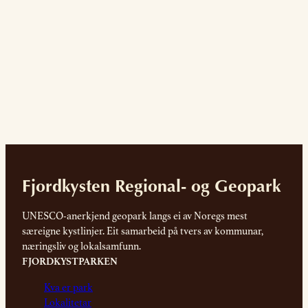
Fjordkysten Regional- og Geopark
UNESCO-anerkjend geopark langs ei av Noregs mest
særeigne kystlinjer. Eit samarbeid på tvers av kommunar,
næringsliv og lokalsamfunn.
FJORDKYSTPARKEN
Kva er park
Lokalitetar