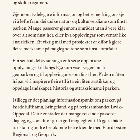
og skilt i regionen.
Gjennom tydelegare informasjon og betre merking ønskjer
vi å løfte fram dei unike natur- og kulturverdiane som finst i
parken. Mange passerer gjennom området utan å vere klar
over alt som finst her, eller kva opplevingar som ventar like
i nærleiken. Eit viktig mål med prosjektet er difor å gjere
fleire merksame på moglegheitene som finst i området.
Ein sentral del av satsinga er å setje opp brune
opplysningsskilt langs E39 som viser vegen inn til
geoparken og til opplevingane som finst her. På den måten
håpar vi å inspirere fleire til å ta ein liten avstikkar og
oppdage landskapet, historia og attraksjonane i parken.
I tillegg er det planlagt informasjonspunkt om parken på
Førde lufthamn, Bringeland, og på ferjesambandet Lavik–
Oppedal. Dette er stader der mange reisande passerer
dagleg, og som difor gir ei god moglegheit til å gjere både
turistar og andre besøkande betre kjende med Fjordkysten
Regional- og Geopark.