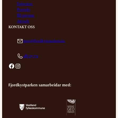
Episenter
Prosjekt
Bli partnar
Aktuelt
KONTAKT OSS
post@fjordkystparken.no
481 05 774
Facebook
Instagram
Fjordkystparken samarbeidar med: