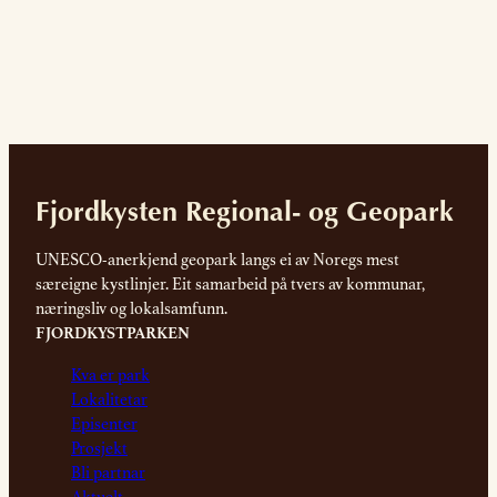
Fjordkysten Regional- og Geopark
UNESCO-anerkjend geopark langs ei av Noregs mest
særeigne kystlinjer. Eit samarbeid på tvers av kommunar,
næringsliv og lokalsamfunn.
FJORDKYSTPARKEN
Kva er park
Lokalitetar
Episenter
Prosjekt
Bli partnar