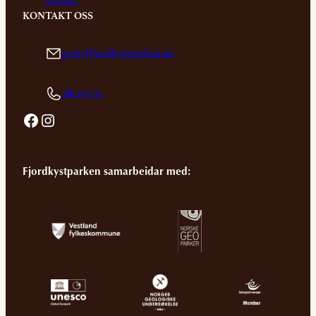
Aktuelt
KONTAKT OSS
post@fjordkystparken.no
481 05 774
Facebook
Instagram
Fjordkystparken samarbeidar med: