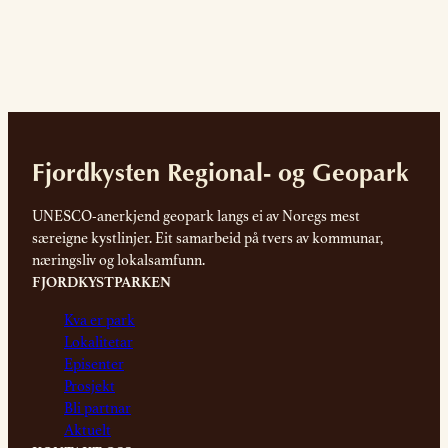
Fjordkysten Regional- og Geopark
UNESCO-anerkjend geopark langs ei av Noregs mest
særeigne kystlinjer. Eit samarbeid på tvers av kommunar,
næringsliv og lokalsamfunn.
FJORDKYSTPARKEN
Kva er park
Lokalitetar
Episenter
Prosjekt
Bli partnar
Aktuelt