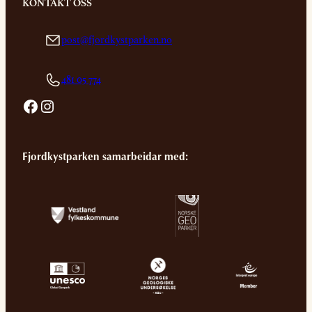
KONTAKT OSS
post@fjordkystparken.no
481 05 774
Facebook
Instagram
Fjordkystparken samarbeidar med: