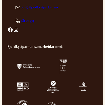
post@fjordkystparken.no
481 05 774
Facebook
Instagram
Fjordkystparken samarbeidar med: