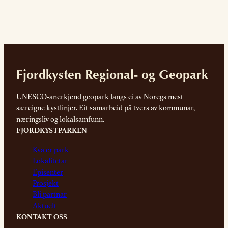
Fjordkysten Regional- og Geopark
UNESCO-anerkjend geopark langs ei av Noregs mest
særeigne kystlinjer. Eit samarbeid på tvers av kommunar,
næringsliv og lokalsamfunn.
FJORDKYSTPARKEN
Kva er park
Lokalitetar
Episenter
Prosjekt
Bli partnar
Aktuelt
KONTAKT OSS