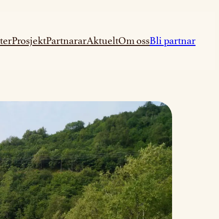
ter
Prosjekt
Partnarar
Aktuelt
Om oss
Bli partnar