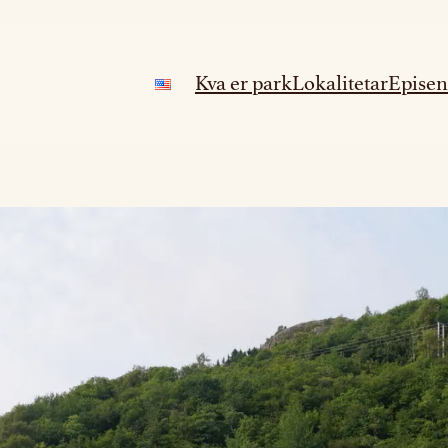
Kva er park
Lokalitetar
Episen