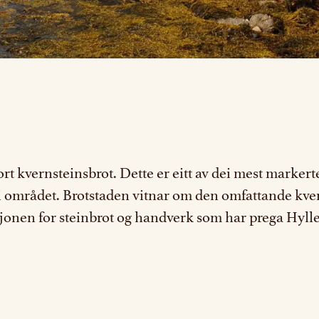
tort kvernsteinsbrot. Dette er eitt av dei mest markert
et i området. Brotstaden vitnar om den omfattande k
isjonen for steinbrot og handverk som har prega Hyl