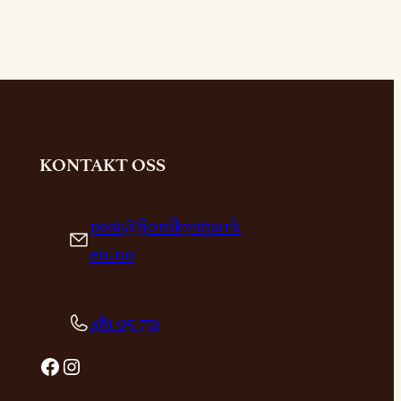
KONTAKT OSS
post@fjordkystpark
en.no
481 05 774
Facebook
Instagram