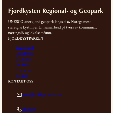
Fjordkysten Regional- og Geopark
UNESCO-anerkjend geopark langs ei av Noregs mest
særeigne kystlinjer. Eit samarbeid på tvers av kommunar,
næringsliv og lokalsamfunn.
FJORDKYSTPARKEN
Kva er park
Lokalitetar
Episenter
Prosjekt
Bli partnar
Aktuelt
KONTAKT OSS
post@fjordkystparken.no
481 05 774