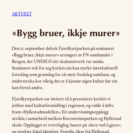
AKTUELT
«Bygg bruer, ikkje murer»
Den 11. september deltok Fjordkystparken på seminaret
«Bygg bruer, ikkje murer» arrangert av FN-sambandet i
Bergen, der UNESCO sitt skulenettverk var samla.
Seminaret tok for seg korleis ein kan styrke interkulturell
forståing som grunnlag for eit meir fredeleg samfunn, og
understreka kor viktig det er å kjenne eigen kultur før ein
kan forstå andre.
Fjordkystparken var invitert til å presentere korleis vi
jobbar med kulturformidling i regionen, og valde å løfte
fram «Hyllestadmodellen.» Eit undervisningsopplegg
utvikla i samarbeid mellom Kvernsteinsparken og Hyllestad
skule. Opplegget er tverrfagleg, basert på «lære ved å gjere»,
og styrkjer lokal identitet. Frøydis Akse frå Hyllestad