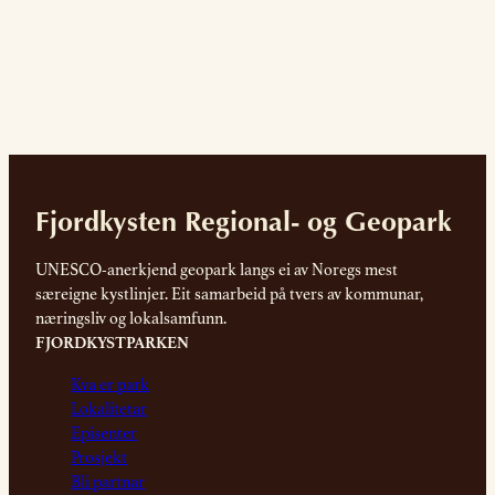
Fjordkysten Regional- og Geopark
UNESCO-anerkjend geopark langs ei av Noregs mest
særeigne kystlinjer. Eit samarbeid på tvers av kommunar,
næringsliv og lokalsamfunn.
FJORDKYSTPARKEN
Kva er park
Lokalitetar
Episenter
Prosjekt
Bli partnar