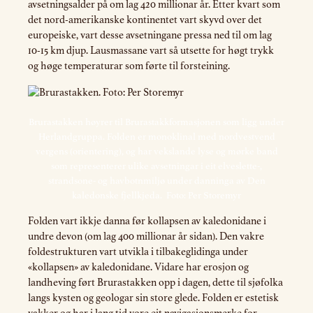
avsetningsalder på om lag 420 millionar år. Etter kvart som
det nord-amerikanske kontinentet vart skyvd over det
europeiske, vart desse avsetningane pressa ned til om lag
10-15 km djup. Lausmassane vart så utsette for høgt trykk
og høge temperaturar som førte til forsteining.
Brurastakken høyrer til Brurastakkformasjonen som ligg under
Herlandgruppa. Folden er monoklinal med nordvestvend
vergens (orientering), og har vekslande lyse og mørke band
som representerer ulike avsetningar i eit elveslette-,
strandsone- og havbotnmiljø under danninga av Den
kaledonske fjellkjeda. Foto: Per Storemyr
Folden vart ikkje danna før kollapsen av kaledonidane i
undre devon (om lag 400 millionar år sidan). Den vakre
foldestrukturen vart utvikla i tilbakeglidinga under
«kollapsen» av kaledonidane. Vidare har erosjon og
landheving ført Brurastakken opp i dagen, dette til sjøfolka
langs kysten og geologar sin store glede. Folden er estetisk