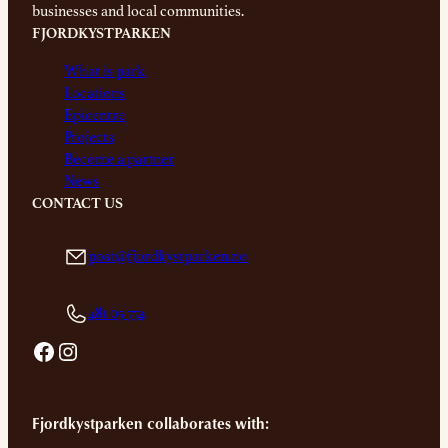
businesses and local communities.
FJORDKYSTPARKEN
What is park
Locations
Epicentre
Projects
Become a partner
News
CONTACT US
post@fjordkystparken.no
481 05 774
Facebook
Instagram
Fjordkystparken collaborates with: