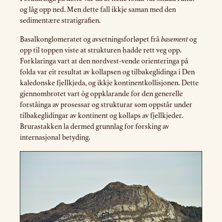
og låg opp ned. Men dette fall ikkje saman med den
sedimentære stratigrafien.
Basalkonglomeratet og avsetningsforløpet frå
basement
og
opp til toppen viste at strukturen hadde rett veg opp.
Forklaringa vart at den nordvest-vende orienteringa på
folda var eit resultat av kollapsen og tilbakeglidinga i Den
kaledonske fjellkjeda, og ikkje kontinentkollisjonen. Dette
gjennombrotet vart òg oppklarande for den generelle
forståinga av prosessar og strukturar som oppstår under
tilbakeglidingar av kontinent og kollaps av fjellkjeder.
Brurastakken la dermed grunnlag for forsking av
internasjonal betyding.