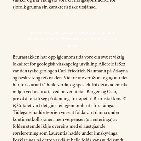
vakker og har i lang tid vore eit navigasjonsmerke for
sjøfolk grunna sin karakteristiske utsjånad.
Den tyske geologen Carl Friedrich Naumann
teikna og studerte Brurastakken allereie på 1820-
talet.
Brurastakken har opp igjennom tida vore ein svært viktig
lokalitet for geologisk vitskapeleg utvikling. Allereie i 1822
var den tyske geologen Carl Friedrich Naumann på Atløyna
og beskreiv og teikna den. Vidare utover 1800- og 1900-talet
har forskarar frå heile verda, og spesielt frå dei akademiske
miljøa ved institutta ved universiteta i Bergen og Oslo,
prøvd å forstå seg på danningsforløpet til Brurastakken. På
1980-talet vart det gjort eit gjennombrot i forståinga.
Tidlegare hadde teorien vore at folda vart danna under
kontinentkollisjonen, men vergensen (orienteringa) av
folden stemde ikkje overeins med ei austgåande
rørsleretning som Laurentia hadde under innskyvinga.
Forklaringa på dette var då at heile folda var snudd rundt