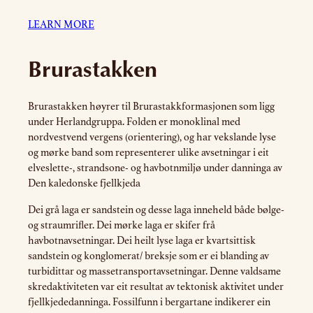
LEARN MORE
Brurastakken
Brurastakken høyrer til Brurastakkformasjonen som ligg
under Herlandgruppa. Folden er monoklinal med
nordvestvend vergens (orientering), og har vekslande lyse
og mørke band som representerer ulike avsetningar i eit
elveslette-, strandsone- og havbotnmiljø under danninga av
Den kaledonske fjellkjeda
Dei grå laga er sandstein og desse laga inneheld både bølge-
og straumrifler. Dei mørke laga er skifer frå
havbotnavsetningar. Dei heilt lyse laga er kvartsittisk
sandstein og konglomerat/ breksje som er ei blanding av
turbidittar og massetransportavsetningar. Denne valdsame
skredaktiviteten var eit resultat av tektonisk aktivitet under
fjellkjededanninga. Fossilfunn i bergartane indikerer ein